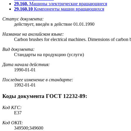
29.160.
Машины электрические вращающиеся
29.160.10
Компоненты машин вращающихся
Статус документа:
действует
, введён в действие 01.01.1990
Название на английском языке:
Carbon brushes for electrical machines. Dimensions of carbon br
Вид документа:
Стандарты на продукцию (услуги)
Дата начала действия:
1990-01-01
Последнее изменение в стандарте:
1992-01-01
Коды документа ГОСТ 12232-89:
Код
КГС
:
Е37
Код
ОКП
:
349500;349600