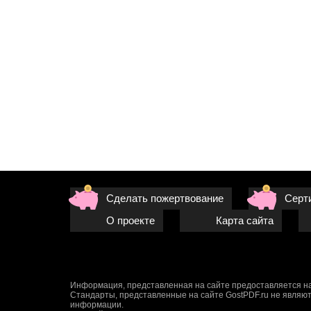
Сделать пожертвование
Серт
О проекте
Карта сайта
Информация, представленная на сайте предоставляется на
Стандарты, представленные на сайте GostPDF.ru не являют
информации.