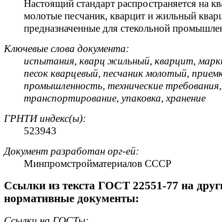
Настоящий стандарт распространяется на кв
молотые песчаник, кварцит и жильный кварц
предназначенные для стекольной промышле
Ключевые слова документа:
испытания
,
кварц жильный
,
кварцит
,
марк
песок кварцевый
,
песчаник молотый
,
прием
промышленность
,
технические требования
,
транспортирование
,
упаковка
,
хранение
ГРНТИ индекс(ы):
523943
Документ разработан орг-ей:
Минпромстройматериалов СССР
Cсылки из текста ГОСТ 22551-77 на друг
нормативные документы:
Ссылки на ГОСТы: