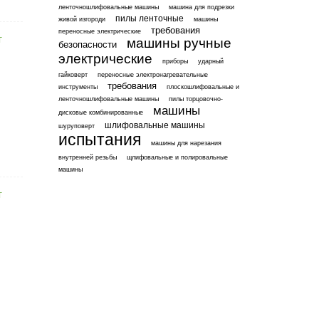
ленточношлифовальные машины
машина для подрезки
пилы ленточные
живой изгороди
машины
требования
переносные электрические
машины ручные
безопасности
электрические
приборы
ударный
гайковерт
переносные электронагревательные
требования
инструменты
плоскошлифовальные и
ленточношлифовальные машины
пилы торцовочно-
машины
дисковые комбинированные
шлифовальные машины
шуруповерт
испытания
машины для нарезания
внутренней резьбы
щлифовальные и полировальные
машины