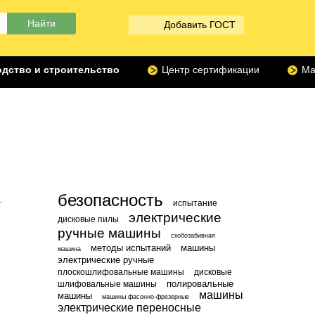
Добавить ГОСТ
дство и строительство
Центр сертификации
Ма
безопасность
испытание
электрические
дисковые пилы
ручные машины
скобозабивная
методы испытаний
машины
машина
электрические ручные
плоскошлифовальные машины
дисковые
полировальные
шлифовальные машины
машины
машины
машины фасонно-фрезерные
электрические переносные