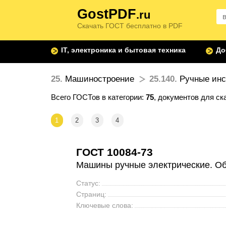
GostPDF
.ru
Скачать ГОСТ бесплатно в PDF
IT, электроника и бытовая техника
До
25.
Машиностроение
25.140.
Ручные инс
Всего ГОСТов в категории:
75
, документов для ск
1
2
3
4
ГОСТ 10084-73
Машины ручные электрические. Об
Статус:
Страниц:
Ключевые слова: