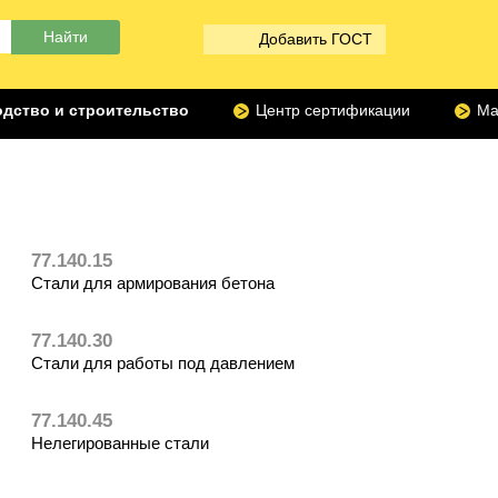
Добавить ГОСТ
дство и строительство
Центр сертификации
Ма
77.140.15
Стали для армирования бетона
77.140.30
Стали для работы под давлением
77.140.45
Нелегированные стали