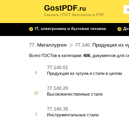
GostPDF
.ru
Скачать ГОСТ бесплатно в PDF
IT, электроника и бытовая техника
До
77.
Металлургия
77.140.
Продукция из чу
Всего ГОСТов в категории:
406
, документов для с
77.140.01
6
Продукция из чугуна и стали в целом
77.140.20
28
Высококачественные стали
77.140.35
3
Инструментальные стали