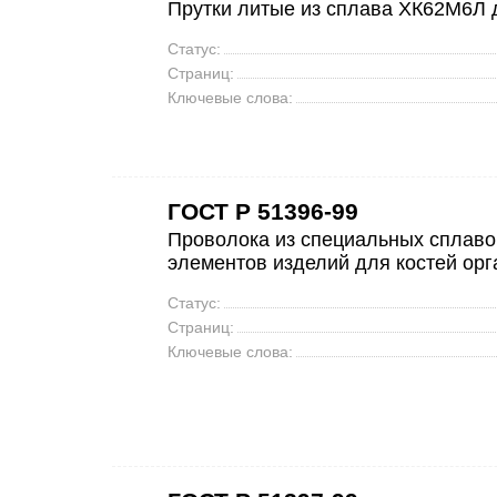
Прутки литые из сплава ХК62М6Л д
Статус:
Страниц:
Ключевые слова:
ГОСТ Р 51396-99
Проволока из специальных сплав
элементов изделий для костей ор
Статус:
Страниц:
Ключевые слова: