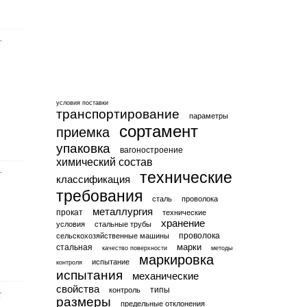
условия поставки
транспортирование
параметры
сортамент
приемка
упаковка
вагоностроение
химический состав
технические
классификация
требования
сталь
проволока
металлургия
прокат
технические
хранение
условия
стальные трубы
проволока
сельскохозяйственные машины
марки
стальная
качество поверхности
методы
маркировка
испытание
контроля
испытания
механические
свойства
типы
контроль
размеры
предельные отклонения