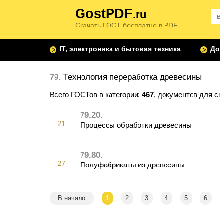
GostPDF
.ru
Скачать ГОСТ бесплатно в PDF
IT, электроника и бытовая техника
До
79.
Технология переработка древесины
Всего ГОСТов в категории:
467
, документов для с
79.20.
21
Процессы обработки древесины
79.80.
27
Полуфабрикаты из древесины
В начало
1
2
3
4
5
6