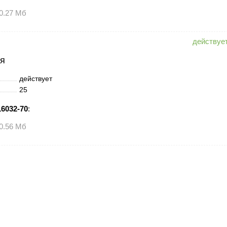
0.27 Мб
ия
действует
25
6032-70
:
0.56 Мб