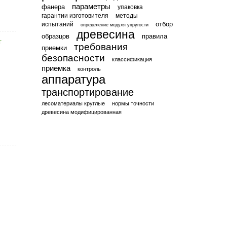
параметры
фанера
упаковка
гарантии изготовителя
методы
отбор
испытаний
определение модуля упругости
древесина
образцов
правила
требования
приемки
безопасности
классификация
приемка
контроль
аппаратура
транспортирование
лесоматериалы круглые
нормы точности
древесина модифицированная