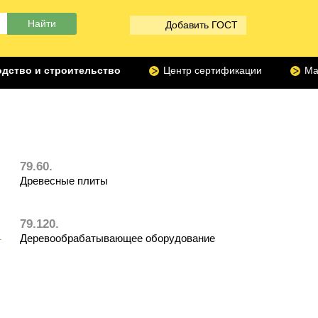
Добавить ГОСТ
дство и строительство
Центр сертификации
Ма
79.60.
Древесные плиты
79.120.
1
Деревообрабатывающее оборудование