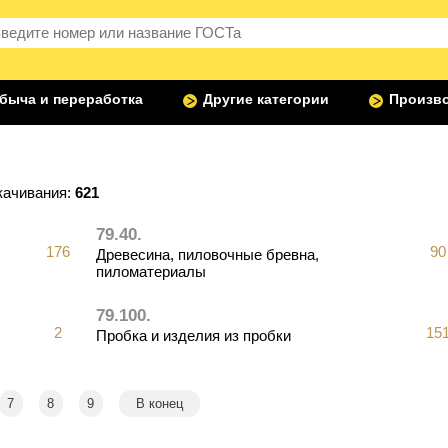
быча и переработка
Другие категории
Произво
качивания:
621
79.40.
176
90
Древесина, пиловочные бревна,
пиломатериалы
79.100.
2
15
Пробка и изделия из пробки
7
8
9
В конец