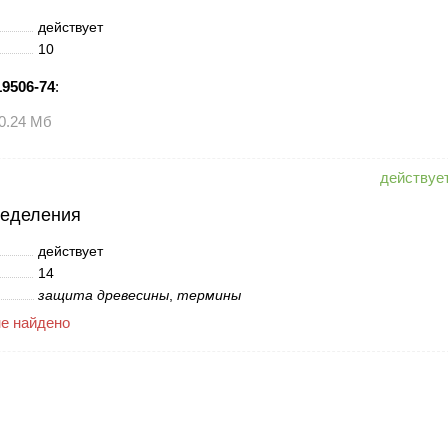
действует
10
9506-74
:
0.24 Мб
ределения
действует
14
защита древесины
,
термины
не найдено