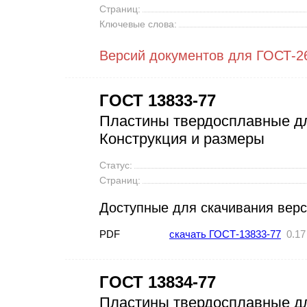
Страниц:
Ключевые слова:
Версий документов для ГОСТ-2
ГОСТ 13833-77
Пластины твердосплавные д
Конструкция и размеры
Статус:
Страниц:
Доступные для скачивания вер
PDF
скачать ГОСТ-13833-77
0.1
ГОСТ 13834-77
Пластины твердосплавные дл