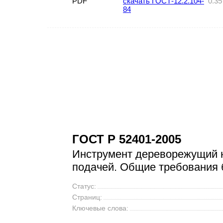
PDF
скачать ГОСТ-12.2.104-
0.3
84
ГОСТ Р 52401-2005
Инструмент дереворежущий н
подачей. Общие требования 
Статус:
Страниц:
Ключевые слова: