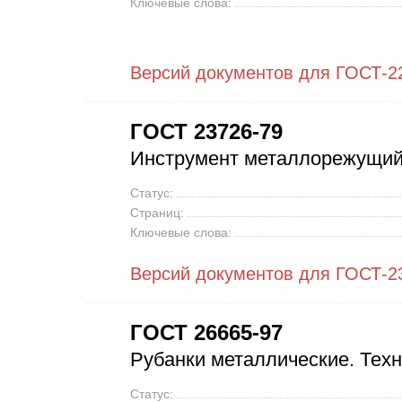
Ключевые слова:
Версий документов для ГОСТ-2
ГОСТ 23726-79
Инструмент металлорежущий
Статус:
Страниц:
Ключевые слова:
Версий документов для ГОСТ-2
ГОСТ 26665-97
Рубанки металлические. Техн
Статус: