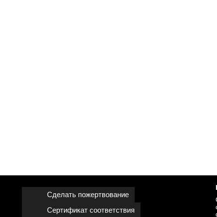
Сделать пожертвование
Сертификат соответствия