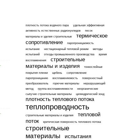
плотность потока водяного пара
удельная эффективная
активность естественных радионуклидов
песок
термическое
материалы и зделия строительные
сопротивление
паропроницаемость
испытание
нестационарный тепловой режим
методы
испытаний
отходы промышленного производства
время
строительные
воспламенения
материалы и изделия
тонкослойные
покрытия пленки
щебень
сопротивление
паропроницанию
воспламеняемость
поверхностный
преобразователь
горючие материалы
неразрушающий
метод
группа воспламеняемости
неорганические
сыпучие строительные материалы
цилиндрический зонд
плотность теплового потока
теплопроводность
тепловой
строительные материалы и изделия
поток
критическая поверхность теплового потока
строительные
материалы
испытания