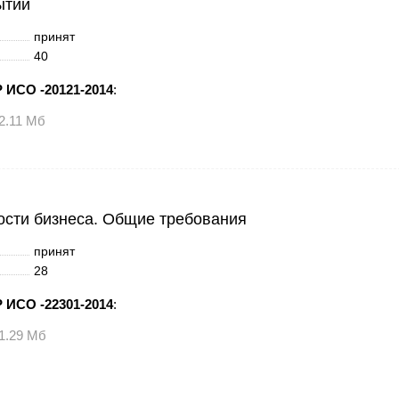
ытий
принят
40
 ИСО -20121-2014
:
2.11 Мб
сти бизнеса. Общие требования
принят
28
 ИСО -22301-2014
:
1.29 Мб