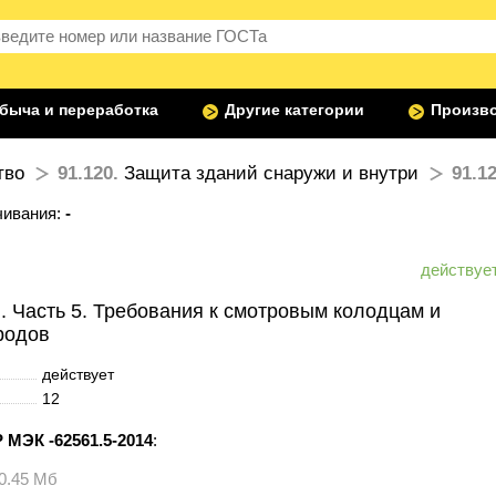
быча и переработка
Другие категории
Произво
тво
91.120.
Защита зданий снаружи и внутри
91.1
чивания:
-
 Часть 5. Требования к смотровым колодцам и
родов
действует
12
 МЭК -62561.5-2014
:
0.45 Мб