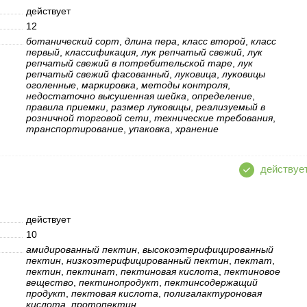
действует
12
ботанический сорт
,
длина пера
,
класс второй
,
класс
первый
,
классификация
,
лук репчатый свежий
,
лук
репчатый свежий в потребительской таре
,
лук
репчатый свежий фасованный
,
луковица
,
луковицы
оголенные
,
маркировка
,
методы контроля
,
недостаточно высушенная шейка
,
определение
,
правила приемки
,
размер луковицы
,
реализуемый в
розничной торговой сети
,
технические требования
,
транспортирование
,
упаковка
,
хранение
действует
10
амидированный пектин
,
высокоэтерифицированный
пектин
,
низкоэтерифицированный пектин
,
пектат
,
пектин
,
пектинат
,
пектиновая кислота
,
пектиновое
вещество
,
пектинопродукт
,
пектинсодержащий
продукт
,
пектовая кислота
,
полигалактуроновая
кислота
,
протопектин