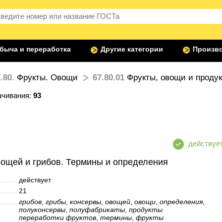
быча и переработка
Другие категории
Произво
.80.
Фрукты. Овощи
67.80.01
Фрукты, овощи и продук
ачивания:
93
вощей и грибов. Термины и определения
действует
21
грибов
,
грибы
,
консервы
,
овощей
,
овощи
,
определения
,
полуконсервы
,
полуфабрикаты
,
продукты
переработки фруктов
,
термины
,
фрукты