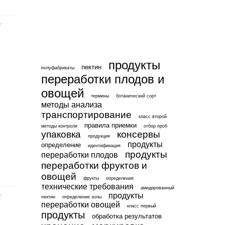
продукты
пектин
полуфабрикаты
переработки плодов и
овощей
термины
ботанический сорт
методы анализа
транспортирование
класс второй
правила приемки
методы контроля
отбор проб
упаковка
консервы
продукция
продукты
определение
идентификация
продукты
переработки плодов
переработки фруктов и
овощей
фрукты
определения
технические требования
амидированный
продукты
пектин
определение золы
переработки овощей
класс первый
продукты
обработка результатов