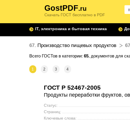
GostPDF
.ru
Скачать ГОСТ бесплатно в PDF
IT, электроника и бытовая техника
До
67.
Производство пищевых продуктов
67
Всего ГОСТов в категории:
65
, документов для ск
1
2
3
4
ГОСТ Р 52467-2005
Продукты переработки фруктов, о
Статус:
Страниц:
Ключевые слова: